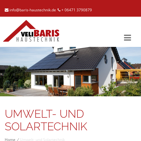
info@baris-haustechnik.de
+ 06471 3790879
UMWELT- UND
SOLARTECHNIK
Home
/
Umwelt- und Solartechnik