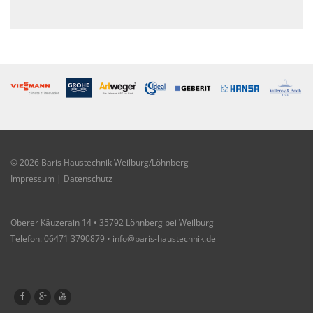
© 2026 Baris Haustechnik Weilburg/Löhnberg
Impressum
|
Datenschutz
Oberer Käuzerain 14 • 35792 Löhnberg bei Weilburg
Telefon: 06471 3790879 •
info@baris-haustechnik.de